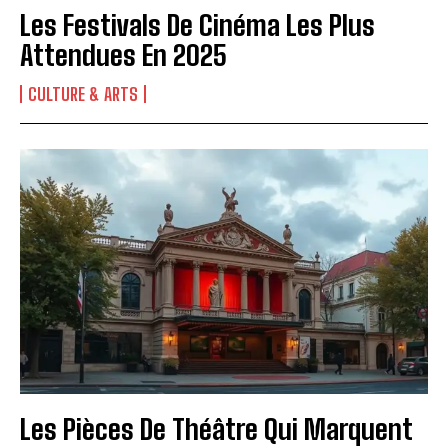
Les Festivals De Cinéma Les Plus
J'ai lu et j'accepte la politique de confidentialité.
Attendues En 2025
CULTURE & ARTS
Les Pièces De Théâtre Qui Marquent