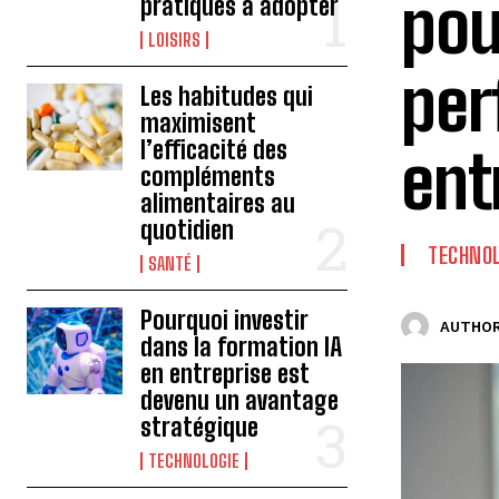
pou
pratiques à adopter
LOISIRS
per
Les habitudes qui
maximisent
l’efficacité des
ent
compléments
alimentaires au
quotidien
TECHNOL
SANTÉ
Pourquoi investir
AUTHOR
dans la formation IA
en entreprise est
devenu un avantage
stratégique
TECHNOLOGIE