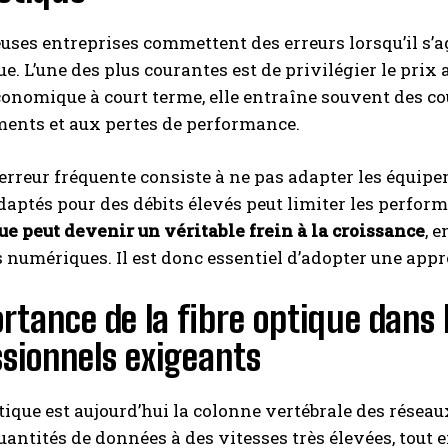
ses entreprises commettent des erreurs lorsqu’il s’a
e. L’une des plus courantes est de privilégier le prix 
onomique à court terme, elle entraîne souvent des c
ents et aux pertes de performance.
erreur fréquente consiste à ne pas adapter les équipe
daptés pour des débits élevés peut limiter les perfor
INSCRIPTION
e peut devenir un véritable frein à la croissance
, 
 numériques. Il est donc essentiel d’adopter une appro
J'ai lu et j'accepte la politique de confidentialité.
rtance de la fibre optique dans
sionnels exigeants
ptique est aujourd’hui la colonne vertébrale des rése
antités de données à des vitesses très élevées, tout e