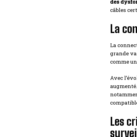
des dysf
câbles cer
La con
La connec
grande var
comme un é
Avec l’évo
augmenté
notamment 
compatible
Les cr
survei