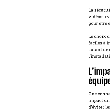
La sécurit
vidéosurve
pour être 
Le choix d
faciles à i
autant de 
l’installa
L’impa
équip
Une connec
impact dir
d’éviter l