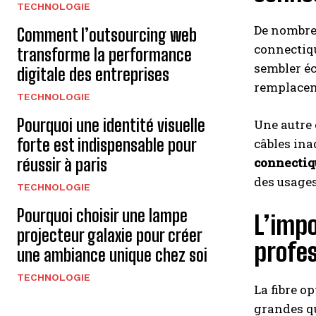
TECHNOLOGIE
De nombreu
Comment l’outsourcing web
connectiqu
transforme la performance
sembler éc
digitale des entreprises
remplacem
TECHNOLOGIE
Pourquoi une identité visuelle
Une autre 
forte est indispensable pour
câbles ina
connectiqu
réussir à paris
des usages
TECHNOLOGIE
Pourquoi choisir une lampe
L’impo
projecteur galaxie pour créer
profes
une ambiance unique chez soi
TECHNOLOGIE
La fibre o
grandes qu