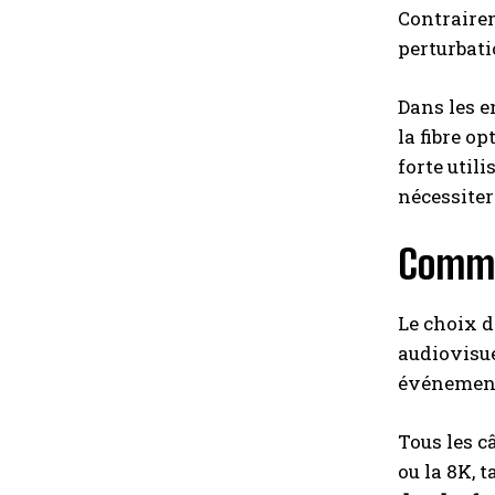
Contrairem
perturbati
Dans les e
la fibre o
forte util
nécessiter
Comme
Le choix d
audiovisue
événementi
Tous les c
ou la 8K, 