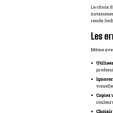
Le choix d
notamment 
rendu lisi
Les er
Même avec 
Utilise
profess
Ignorer 
visuelle
Copier 
couleurs
Choisir