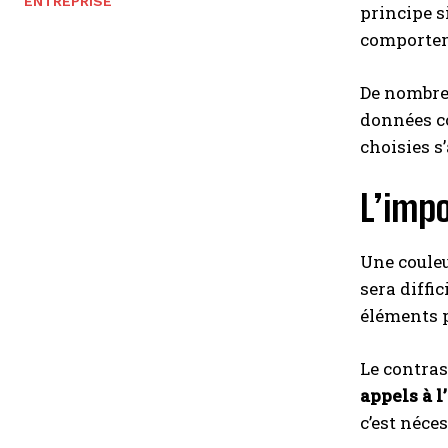
ENTREPRISE
principe s
comportem
De nombreu
données c
choisies s
L’impo
Une couleu
sera diffi
éléments p
Le contras
appels à l
c’est néce