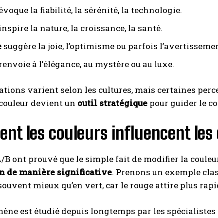
évoque la fiabilité, la sérénité, la technologie.
inspire la nature, la croissance, la santé.
e
suggère la joie, l’optimisme ou parfois l’avertisseme
renvoie à l’élégance, au mystère ou au luxe.
ations varient selon les cultures, mais certaines perc
INSCRIPTION
 couleur devient un
outil stratégique
pour guider le c
J'ai lu et j'accepte la politique de confidentialité.
t les couleurs influencent les 
A/B ont prouvé que le simple fait de modifier la coule
n de manière significative
. Prenons un exemple clas
souvent mieux qu’en vert, car le rouge attire plus rap
ne est étudié depuis longtemps par les spécialistes d