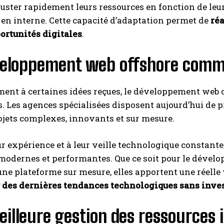
uster rapidement leurs ressources en fonction de leur
en interne. Cette capacité d’adaptation permet de
ré
ortunités digitales
.
veloppement web offshore comme
ent à certaines idées reçues, le développement web o
s. Les agences spécialisées disposent aujourd’hui de p
INSCRIPTION
ojets complexes, innovants et sur mesure.
J'ai lu et j'accepte la politique de confidentialité.
ur expérience et à leur veille technologique constant
modernes et performantes. Que ce soit pour le dévelo
une plateforme sur mesure, elles apportent une réelle
r des dernières tendances technologiques sans inv
illeure gestion des ressources 