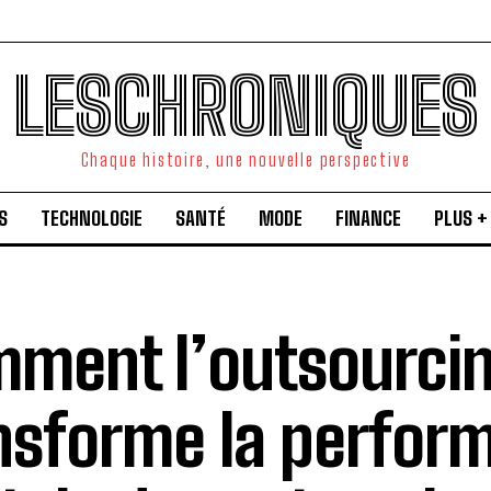
LESCHRONIQUES
Chaque histoire, une nouvelle perspective
S
TECHNOLOGIE
SANTÉ
MODE
FINANCE
PLUS +
ment l’outsourci
nsforme la perfor