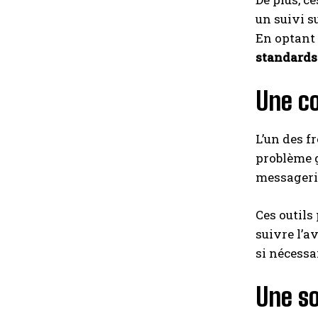
un suivi s
En optant 
standards
Une co
L’un des f
problème g
messagerie
Ces outils
suivre l’a
si nécessa
Une so