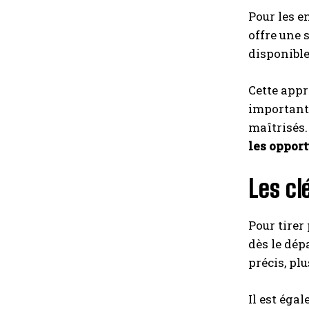
Pour les e
offre une
disponible
Cette app
importants
maîtrisés.
les oppor
Les cl
Pour tirer
dès le dép
précis, plu
Il est éga