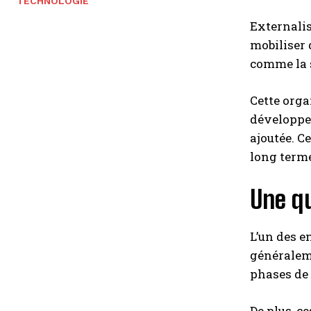
TECHNOLOGIE
Externalis
mobiliser 
comme la s
Cette orga
développem
ajoutée. C
long term
Une qu
L’un des e
généraleme
phases de 
De plus, c