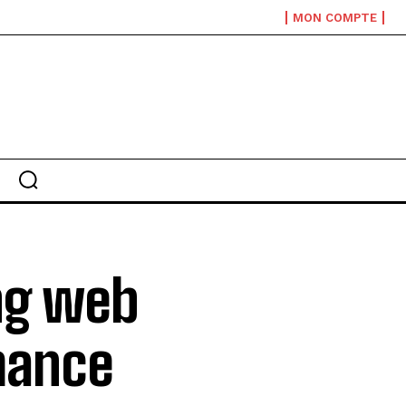
MON COMPTE
ng web
mance