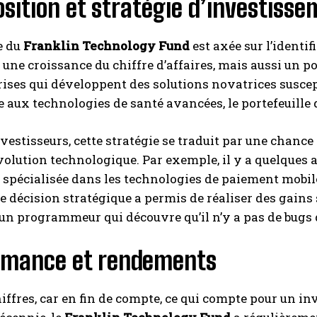
ition et stratégie d’investiss
e du
Franklin Technology Fund
est axée sur l’identi
une croissance du chiffre d’affaires, mais aussi un po
rises qui développent des solutions novatrices suscept
aux technologies de santé avancées, le portefeuille d
nvestisseurs, cette stratégie se traduit par une chance
INSCRIPTION
olution technologique. Par exemple, il y a quelques a
 spécialisée dans les technologies de paiement mobile
J'ai lu et j'accepte la politique de confidentialité.
e décision stratégique a permis de réaliser des gains 
un programmeur qui découvre qu’il n’y a pas de bugs
rmance et rendements
iffres, car en fin de compte, ce qui compte pour un inve