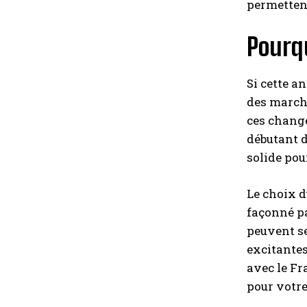
permettent
Pourqu
Si cette a
des marché
ces change
débutant d
solide pou
Le choix d
façonné pa
peuvent se
excitantes
avec le Fr
pour votre