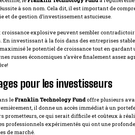
écennie, le
Franklin Technology Fund
a régulièremen
réussite à son nom. Cela dit, il est important de com
e et de gestion d’investissement astucieuse.
et croissance explosive peuvent sembler contradictoi
 En investissant à la fois dans des entreprises stable
 maximisé le potentiel de croissance tout en gardant 
es russes économiques s’avère finalement assez agréa
ère!
ges pour les investisseurs
ans le
Franklin Technology Fund
offre plusieurs ava
remièrement, il donne un accès immédiat à un portefeu
s prometteurs, ce qui serait difficile et coûteux à ré
des professionnels expérimentés qui ont une profond
s de marché.