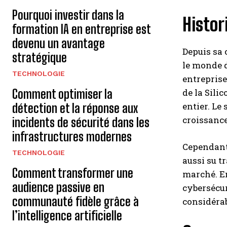
Pourquoi investir dans la
Histor
formation IA en entreprise est
devenu un avantage
Depuis sa 
stratégique
le monde d
TECHNOLOGIE
entreprise
Comment optimiser la
de la Sili
entier. Le
détection et la réponse aux
croissance
incidents de sécurité dans les
infrastructures modernes
Cependant,
TECHNOLOGIE
aussi su t
Comment transformer une
marché. En
audience passive en
cybersécur
communauté fidèle grâce à
considérab
l’intelligence artificielle