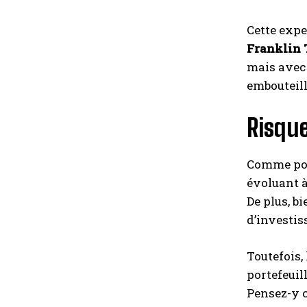
Cette expe
Franklin
mais avec 
embouteill
Risque
Comme pour
évoluant à
De plus, b
d’investis
Toutefois,
portefeuil
Pensez-y c