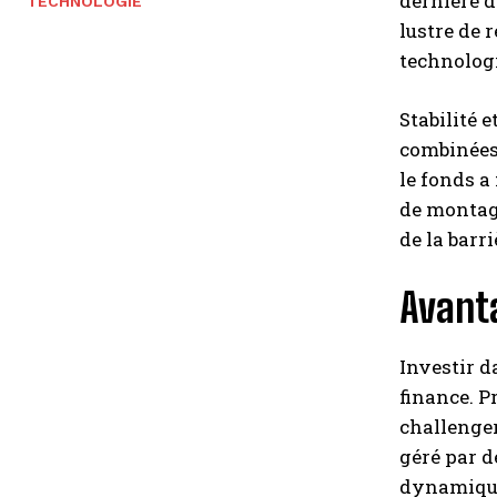
dernière d
TECHNOLOGIE
lustre de 
technologi
Stabilité 
combinées.
le fonds a
de montagn
de la barri
Avanta
Investir d
finance. P
challenger
géré par 
dynamique