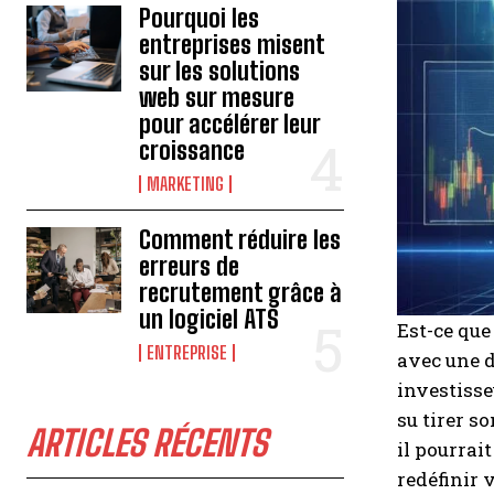
Pourquoi les
entreprises misent
sur les solutions
web sur mesure
pour accélérer leur
croissance
MARKETING
Comment réduire les
erreurs de
recrutement grâce à
un logiciel ATS
Est-ce que
ENTREPRISE
avec une d
investisse
su tirer s
ARTICLES RÉCENTS
il pourrai
redéfinir 