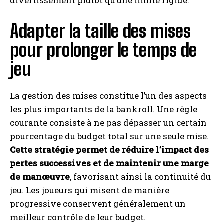
divertissement plutôt qu’une limite rigide.
Adapter la taille des mises
pour prolonger le temps de
jeu
La gestion des mises constitue l’un des aspects
les plus importants de la bankroll. Une règle
courante consiste à ne pas dépasser un certain
pourcentage du budget total sur une seule mise.
Cette stratégie permet de réduire l’impact des
pertes successives et de maintenir une marge
de manœuvre
, favorisant ainsi la continuité du
jeu. Les joueurs qui misent de manière
progressive conservent généralement un
meilleur contrôle de leur budget.