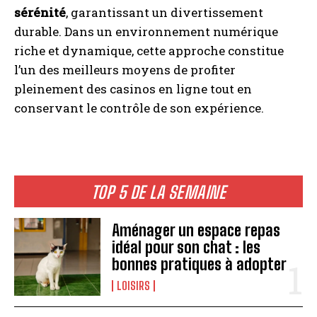
sérénité
, garantissant un divertissement
durable. Dans un environnement numérique
riche et dynamique, cette approche constitue
l’un des meilleurs moyens de profiter
pleinement des casinos en ligne tout en
conservant le contrôle de son expérience.
TOP 5 DE LA SEMAINE
Aménager un espace repas
idéal pour son chat : les
bonnes pratiques à adopter
LOISIRS