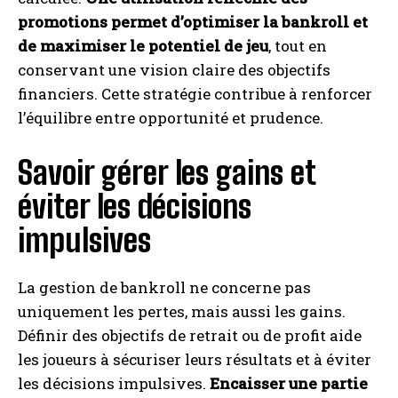
promotions permet d’optimiser la bankroll et
de maximiser le potentiel de jeu
, tout en
conservant une vision claire des objectifs
financiers. Cette stratégie contribue à renforcer
l’équilibre entre opportunité et prudence.
Savoir gérer les gains et
éviter les décisions
impulsives
La gestion de bankroll ne concerne pas
uniquement les pertes, mais aussi les gains.
Définir des objectifs de retrait ou de profit aide
les joueurs à sécuriser leurs résultats et à éviter
les décisions impulsives.
Encaisser une partie