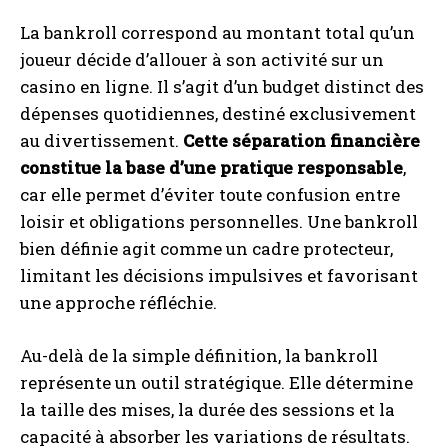
La bankroll correspond au montant total qu’un
joueur décide d’allouer à son activité sur un
casino en ligne. Il s’agit d’un budget distinct des
dépenses quotidiennes, destiné exclusivement
au divertissement.
Cette séparation financière
constitue la base d’une pratique responsable
,
car elle permet d’éviter toute confusion entre
loisir et obligations personnelles. Une bankroll
bien définie agit comme un cadre protecteur,
limitant les décisions impulsives et favorisant
une approche réfléchie.
Au-delà de la simple définition, la bankroll
représente un outil stratégique. Elle détermine
la taille des mises, la durée des sessions et la
capacité à absorber les variations de résultats.