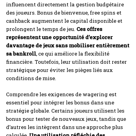
influencent directement la gestion budgétaire
des joueurs. Bonus de bienvenue, free spins et
cashback augmentent le capital disponible et
prolongent le temps de jeu.
Ces offres
représentent une opportunité d’explorer
davantage de jeux sans mobiliser entièrement
sa bankroll
, ce qui améliore la flexibilité
financière. Toutefois, leur utilisation doit rester
stratégique pour éviter les pièges liés aux
conditions de mise.
Comprendre les exigences de wagering est
essentiel pour intégrer les bonus dans une
stratégie globale. Certains joueurs utilisent les
bonus pour tester de nouveaux jeux, tandis que
d’autres les intègrent dans une approche plus
calculée.
Une utilisation réfléchie des