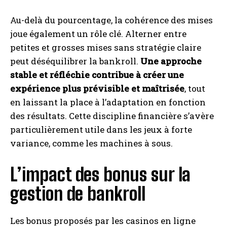
Au-delà du pourcentage, la cohérence des mises
joue également un rôle clé. Alterner entre
petites et grosses mises sans stratégie claire
peut déséquilibrer la bankroll.
Une approche
stable et réfléchie contribue à créer une
expérience plus prévisible et maîtrisée
, tout
en laissant la place à l’adaptation en fonction
des résultats. Cette discipline financière s’avère
particulièrement utile dans les jeux à forte
variance, comme les machines à sous.
L’impact des bonus sur la
gestion de bankroll
Les bonus proposés par les casinos en ligne