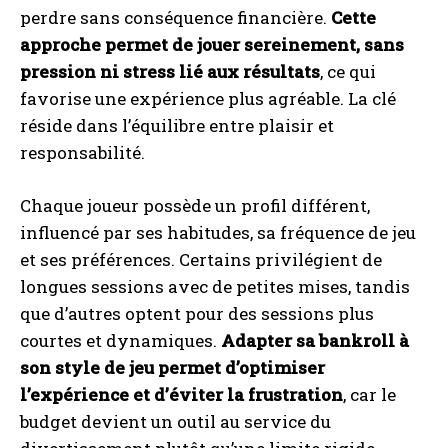
perdre sans conséquence financière.
Cette
approche permet de jouer sereinement, sans
pression ni stress lié aux résultats
, ce qui
favorise une expérience plus agréable. La clé
réside dans l’équilibre entre plaisir et
responsabilité.
Chaque joueur possède un profil différent,
influencé par ses habitudes, sa fréquence de jeu
et ses préférences. Certains privilégient de
longues sessions avec de petites mises, tandis
que d’autres optent pour des sessions plus
courtes et dynamiques.
Adapter sa bankroll à
son style de jeu permet d’optimiser
l’expérience et d’éviter la frustration
, car le
budget devient un outil au service du