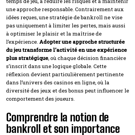
temps de jeu, à réduire les risques et à maintenir
une approche responsable. Contrairement aux
idées reçues, une stratégie de bankroll ne vise
pas uniquement à limiter les pertes, mais aussi
à optimiser le plaisir et la maîtrise de
l’expérience.
Adopter une approche structurée
du jeu transforme l’activité en une expérience
plus stratégique
, où chaque décision financière
s’inscrit dans une logique globale. Cette
réflexion devient particulièrement pertinente
dans l’univers des casinos en ligne, où la
diversité des jeux et des bonus peut influencer le
comportement des joueurs.
Comprendre la notion de
bankroll et son importance