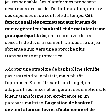
jeu responsable. Les plateformes proposent
désormais des outils d’auto-limitation, de suivi
des dépenses et de contrôle du temps.
Ces
fonctionnalités permettent aux joueurs de
mieux gérer leur bankroll et de maintenir une
pratique équilibrée
, en accord avec leurs
objectifs de divertissement. L’industrie du jeu
s’oriente ainsi vers une approche plus
transparente et protectrice.
Adopter une stratégie de bankroll ne signifie
pas restreindre le plaisir, mais plutôt
l’optimiser. En maîtrisant son budget, en
adaptant ses mises et en gérant ses émotions, le
joueur transforme son expérience en un
parcours maîtrisé.
La gestion de bankroll
devient alors un levier d’autonomie et de