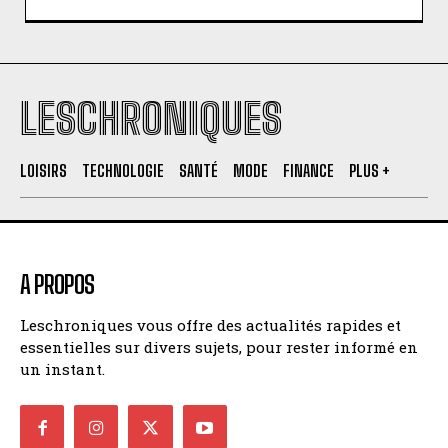
LESCHRONIQUES
LOISIRS
TECHNOLOGIE
SANTÉ
MODE
FINANCE
PLUS +
INSCRIPTION
A PROPOS
J'ai lu et j'accepte la politique de confidentialité.
Leschroniques vous offre des actualités rapides et
essentielles sur divers sujets, pour rester informé en
un instant.