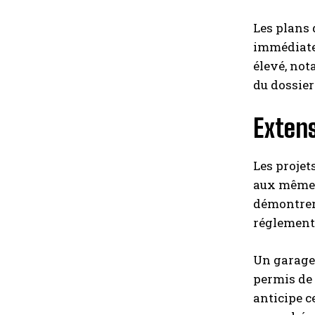
Les plans 
immédiate 
élevé, not
du dossier
Extens
Les projet
aux mêmes 
démontrer 
réglement
Un garage,
permis de 
anticipe c