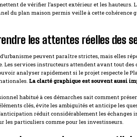
ettent de vérifier l’aspect extérieur et les hauteurs. 
nel du plan maison permis veille à cette cohérence g
ndre les attentes réelles des s
 d’urbanisme peuvent paraître strictes, mais elles rép
le. Les services instructeurs attendent avant tout des 
INSCRIPTION
uvoir analyser rapidement si le projet respecte le Pl
J'ai lu et j'accepte la politique de confidentialité.
 nationales.
La clarté graphique est souvent aussi im
ionnel habitué à ces démarches sait comment présenter
éléments clés, évite les ambiguïtés et anticipe les que
’anticipation réduit considérablement les échanges inu
r les particuliers comme pour les investisseurs.