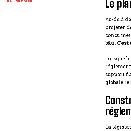
Le pla
ENTREPRISE
Au-delà de
projeter, 
conçu met 
bâti.
C’est
Lorsque le
réglementa
support fi
globale re
Constr
régle
La législa