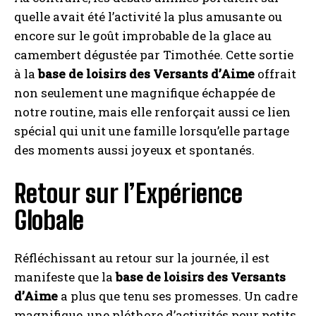
INSCRIPTION
quelle avait été l’activité la plus amusante ou
encore sur le goût improbable de la glace au
J'ai lu et j'accepte la politique de confidentialité.
camembert dégustée par Timothée. Cette sortie
à la
base de loisirs des Versants d’Aime
offrait
non seulement une magnifique échappée de
notre routine, mais elle renforçait aussi ce lien
spécial qui unit une famille lorsqu’elle partage
des moments aussi joyeux et spontanés.
Retour sur l’Expérience
Globale
Réfléchissant au retour sur la journée, il est
manifeste que la
base de loisirs des Versants
d’Aime
a plus que tenu ses promesses. Un cadre
magnifique, une pléthore d’activités pour petits