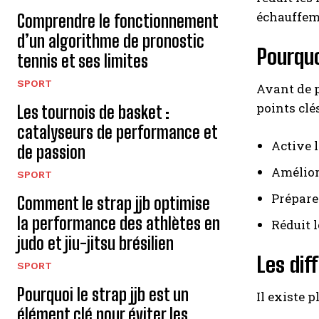
échauffeme
Comprendre le fonctionnement
d’un algorithme de pronostic
Pourquo
tennis et ses limites
SPORT
Avant de p
points clés
Les tournois de basket :
catalyseurs de performance et
Active 
de passion
Améliore
SPORT
Prépare
Comment le strap jjb optimise
la performance des athlètes en
Réduit l
judo et jiu-jitsu brésilien
Les dif
SPORT
Pourquoi le strap jjb est un
Il existe 
élément clé pour éviter les