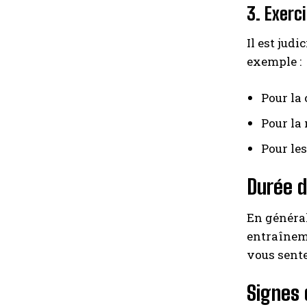
3. Exerc
Il est jud
exemple :
Pour la 
Pour la
Pour les
Durée d
En général
entraîneme
vous sente
Signes 