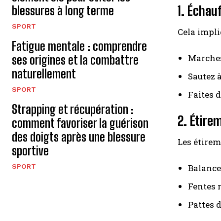
1. Échau
blessures à long terme
SPORT
Cela impl
Fatigue mentale : comprendre
Marches
ses origines et la combattre
naturellement
Sautez à
SPORT
Faites 
Strapping et récupération :
2. Étir
comment favoriser la guérison
des doigts après une blessure
Les étirem
sportive
SPORT
Balancem
Fentes 
Pattes d