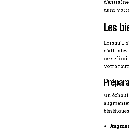
d’entraîne
dans votre
Les bi
Lorsqu’il 
d’athlètes
ne se limi
votre rout
Prépara
Un échauff
augmenter 
bénéfiques 
Augment