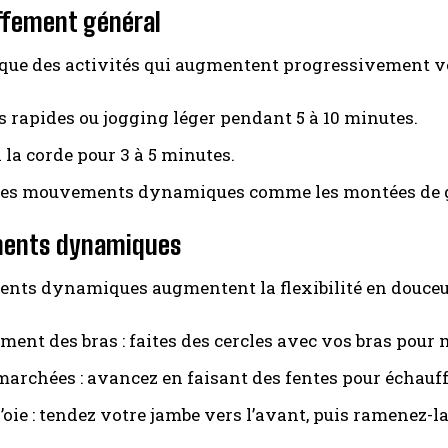
ffement général
ique des activités qui augmentent progressivement v
 rapides ou jogging léger pendant 5 à 10 minutes.
 la corde pour 3 à 5 minutes.
des mouvements dynamiques comme les montées de 
INSCRIPTION
ements dynamiques
J'ai lu et j'accepte la politique de confidentialité.
ents dynamiques augmentent la flexibilité en douceu
ent des bras : faites des cercles avec vos bras pour m
marchées : avancez en faisant des fentes pour échauff
’oie : tendez votre jambe vers l’avant, puis ramenez-la 